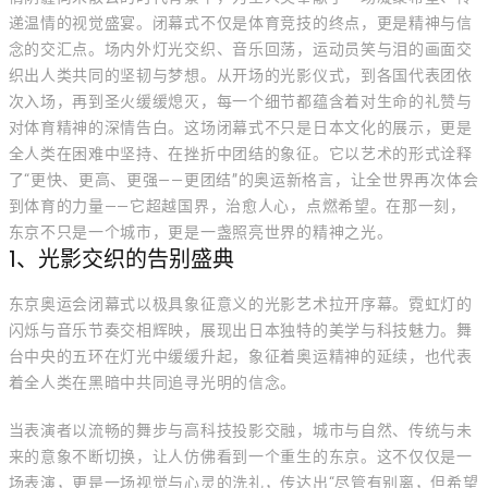
递温情的视觉盛宴。闭幕式不仅是体育竞技的终点，更是精神与信
念的交汇点。场内外灯光交织、音乐回荡，运动员笑与泪的画面交
织出人类共同的坚韧与梦想。从开场的光影仪式，到各国代表团依
次入场，再到圣火缓缓熄灭，每一个细节都蕴含着对生命的礼赞与
对体育精神的深情告白。这场闭幕式不只是日本文化的展示，更是
全人类在困难中坚持、在挫折中团结的象征。它以艺术的形式诠释
了“更快、更高、更强——更团结”的奥运新格言，让全世界再次体会
到体育的力量——它超越国界，治愈人心，点燃希望。在那一刻，
东京不只是一个城市，更是一盏照亮世界的精神之光。
1、光影交织的告别盛典
东京奥运会闭幕式以极具象征意义的光影艺术拉开序幕。霓虹灯的
闪烁与音乐节奏交相辉映，展现出日本独特的美学与科技魅力。舞
台中央的五环在灯光中缓缓升起，象征着奥运精神的延续，也代表
着全人类在黑暗中共同追寻光明的信念。
当表演者以流畅的舞步与高科技投影交融，城市与自然、传统与未
来的意象不断切换，让人仿佛看到一个重生的东京。这不仅仅是一
场表演，更是一场视觉与心灵的洗礼，传达出“尽管有别离，但希望