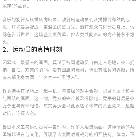
永存”的主题。
音乐的旋律从庄重转向轻盈，映射出运动员们从拼搏到释然的心
境。灯光最后凝成一束温柔的蓝白光，洒在观众与运动员身上，仿
佛在告诉世界：这场盛会虽落幕，但人类共同奋斗的光芒将永不熄
灭。
2、运动员的真情时刻
闭幕式上最感人的画面，莫过于各国运动员自由走入场地，彼此拥
抱、自拍、欢笑的瞬间。没有国旗的隔阂，也没有胜负的界限，所
有人都化身为同一个名字——“奥运人”。
许多选手在场地上举起手机，与曾经的对手合影，记录下属于和平
与团结的画面。这一刻，竞技的锋芒被温情融化，竞争的背后是彼
此尊重与惺惺相惜。东京奥运会以此表达了体育的真正意义：超越
对抗，连接人心。
当日本义工与运动员挥手告别时，许多人泪流满面。这种情感的共
鸣跨越语言与文化，展现了人类面对挑战时的相互扶持。体育，不