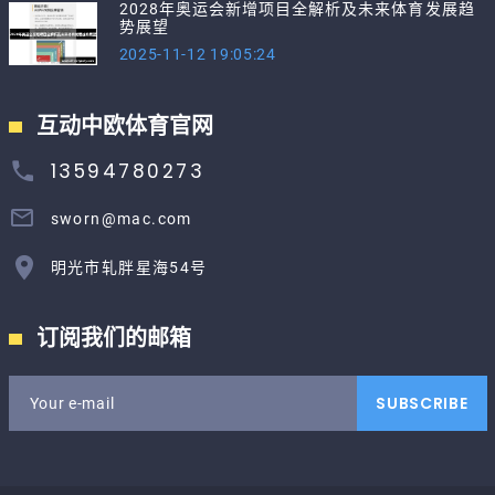
2028年奥运会新增项目全解析及未来体育发展趋
势展望
2025-11-12 19:05:24
互动中欧体育官网
13594780273
sworn@mac.com
明光市轧胖星海54号
订阅我们的邮箱
SUBSCRIBE
Your e-mail